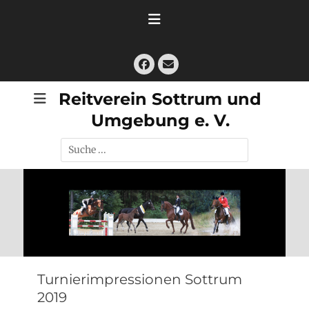
Zum
Inhalt
springen
Facebook
E-
Mail
Reitverein Sottrum und
Umgebung e. V.
Suche
nach:
Turnierimpressionen Sottrum
2019