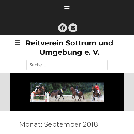
Zum
Inhalt
springen
Facebook
E-
Mail
Reitverein Sottrum und
Umgebung e. V.
Suche
nach:
Monat:
September 2018