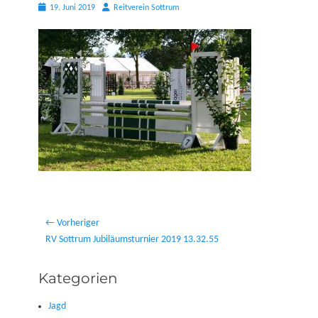
Posted
Autor
19. Juni 2019
Reitverein Sottrum
on
Beitragsnavigation
← Vorheriger
Vorheriger
RV Sottrum Jubiläumsturnier 2019 13.32.55
Beitrag:
Kategorien
Jagd