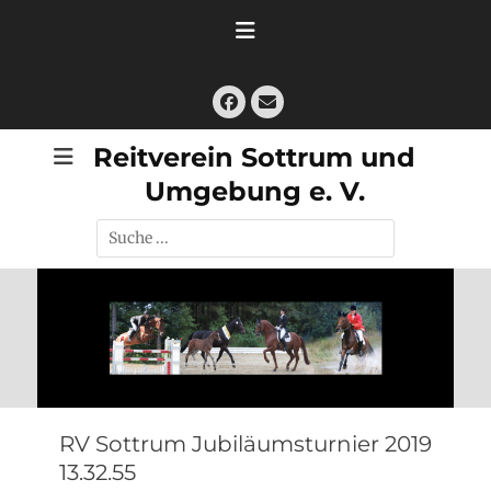
Zum
Inhalt
springen
Facebook
E-
Mail
Reitverein Sottrum und
Umgebung e. V.
Suche
nach:
RV Sottrum Jubiläumsturnier 2019
13.32.55