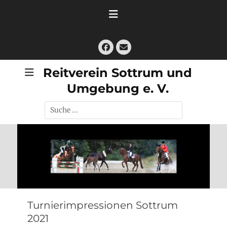
Zum
Inhalt
springen
Facebook
E-
Mail
Reitverein Sottrum und
Umgebung e. V.
Suche
nach:
Turnierimpressionen Sottrum
2021