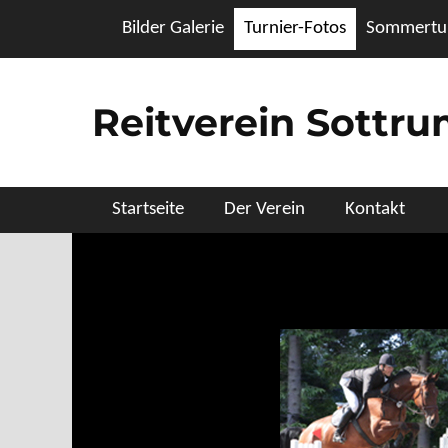
Zum
Header Top Menu
Bilder Galerie
Turnier-Fotos
Sommertur
Inhalt
springen
Reitverein Sottr
Primäres Menü
Startseite
Der Verein
Kontakt