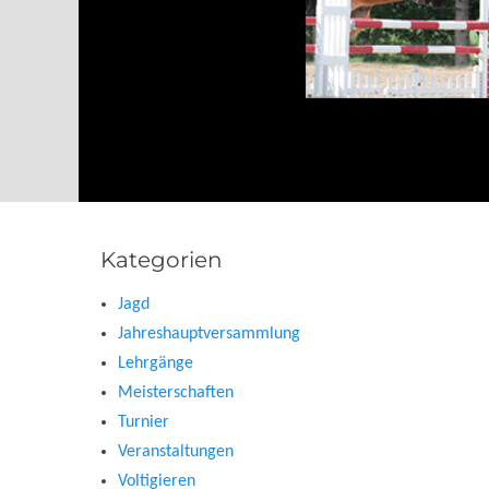
Kategorien
Jagd
Jahreshauptversammlung
Lehrgänge
Meisterschaften
Turnier
Veranstaltungen
Voltigieren