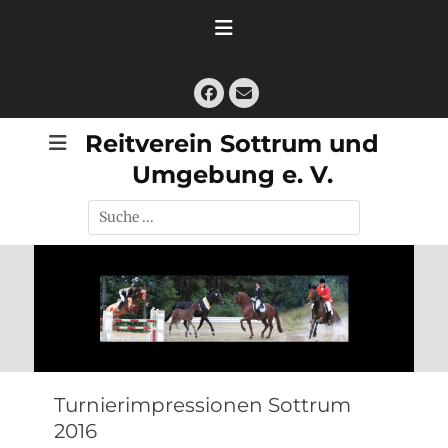
Zum
Inhalt
springen
Facebook
E-
Mail
Reitverein Sottrum und
Umgebung e. V.
Suche
nach:
Turnierimpressionen Sottrum
2016