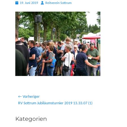
Posted
Autor
19. Juni 2019
Reitverein Sottrum
on
Beitragsnavigation
← Vorheriger
Vorheriger
RV Sottrum Jubiläumsturnier 2019 13.33.07 (1)
Beitrag:
Kategorien