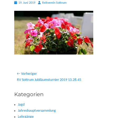
Posted
Autor
19. Juni 2019
Reitverein Sottrum
on
Beitragsnavigation
← Vorheriger
Vorheriger
RV Sottrum Jubiläumsturnier 2019 13.28.45
Beitrag:
Kategorien
Jagd
Jahreshauptversammlung
Lehrgänge