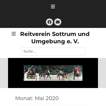
Zum
Inhalt
springen
Facebook
E-
Mail
Reitverein Sottrum und
Umgebung e. V.
Suche
nach:
Monat:
Mai 2020