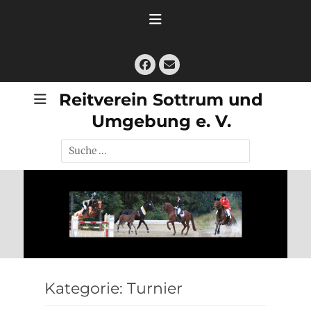
Zum
Inhalt
springen
Facebook
E-
Mail
Reitverein Sottrum und
Umgebung e. V.
Suche
nach:
Kategorie:
Turnier