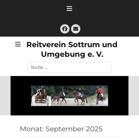
Zum
Inhalt
springen
Facebook
E-
Mail
Reitverein Sottrum und
Umgebung e. V.
Suche
nach:
Monat:
September 2025