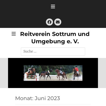
Zum
Inhalt
springen
Facebook
E-
Mail
Reitverein Sottrum und
Umgebung e. V.
Suche
nach:
Monat:
Juni 2023