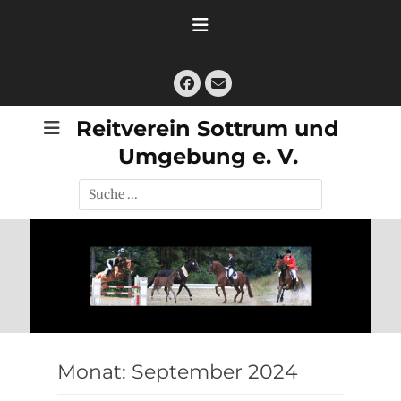
Zum
Inhalt
springen
Facebook
E-
Mail
Reitverein Sottrum und
Umgebung e. V.
Suche
nach:
Monat:
September 2024