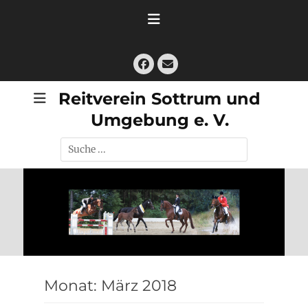
Zum
Inhalt
springen
Facebook
E-
Mail
Reitverein Sottrum und
Umgebung e. V.
Suche
nach:
Monat:
März 2018