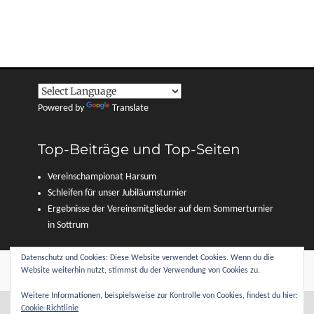
Powered by
Translate
Top-Beiträge und Top-Seiten
Vereinschampionat Harsum
Schleifen für unser Jubiläumsturnier
Ergebnisse der Vereinsmitglieder auf dem Sommerturnier
in Sottrum
Datenschutz und Cookies: Diese Website verwendet Cookies. Wenn du die
Copyright © 2026
Reitverein Sottrum und Umgebung e. V.
. Alle Rechte
Website weiterhin nutzt, stimmst du der Verwendung von Cookies zu.
vorbehalten.
Datenschutzerklärung
| Clean Journal von
Catch Themes
Weitere Informationen, beispielsweise zur Kontrolle von Cookies, findest du hier:
Cookie-Richtlinie