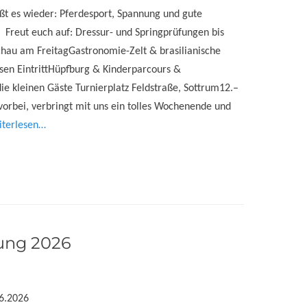
ißt es wieder: Pferdesport, Spannung und gute
Freut euch auf: Dressur- und Springprüfungen bis
chau am FreitagGastronomie-Zelt & brasilianische
osen EintrittHüpfburg & Kinderparcours &
ie kleinen Gäste Turnierplatz Feldstraße, Sottrum12.–
orbei, verbringt mit uns ein tolles Wochenende und
iterlesen…
ung 2026
6.2026