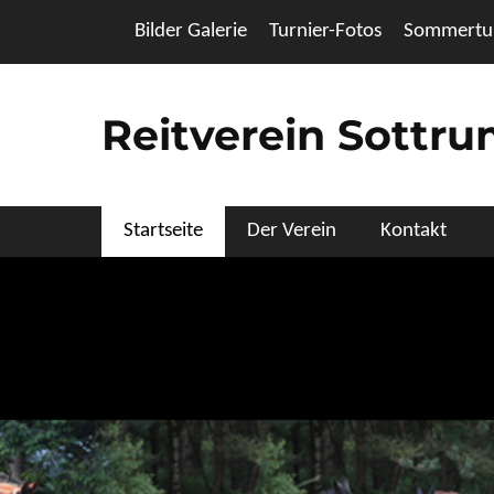
Zum
Header Top Menu
Bilder Galerie
Turnier-Fotos
Sommertur
Inhalt
springen
Reitverein Sottr
Primäres Menü
Startseite
Der Verein
Kontakt