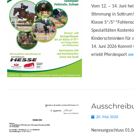
Vom 12. – 14. Juni he
Stimmung in Sottrum! 
Klasse S*/S**Fohlens
Spezialitäten Kostenl
Kinderschminken für d
14. Juni 2026 Kommt v
erlebt Pferdesport
we
Ausschreib
Posted
20. Mai 2026
on
Nennungsschluss 01.0