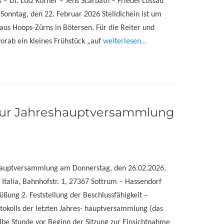
 – Dr. Lutz Körner – Jens Scarbath – Friedel Lossau
 Sonntag, den 22. Februar 2026 Stelldichein ist um
us Hoops-Zürns in Bötersen. Für die Reiter und
vorab ein kleines Frühstück „auf
weiterlesen…
zur Jahreshauptversammlung
hauptversammlung am Donnerstag, den 26.02.2026,
 Italia, Bahnhofstr. 1, 27367 Sottrum – Hassendorf
ßung 2. Feststellung der Beschlussfähigkeit –
okolls der letzten Jahres- hauptversammlung (das
halbe Stunde vor Beginn der Sitzung zur Einsichtnahme