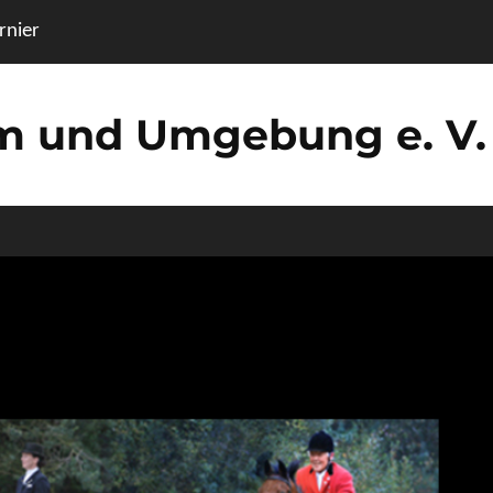
nier
um und Umgebung e. V.
Sommertu
Veröffentlicht am
Von
Reitverein Sottrum