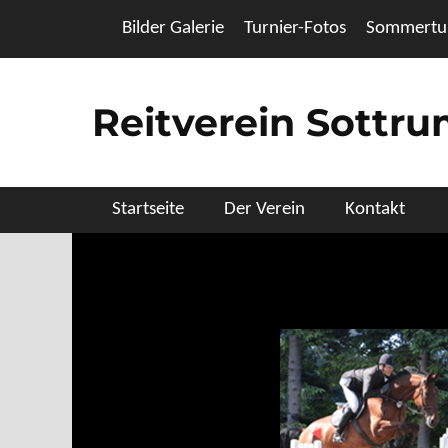
Zum
Header Top Menu
Bilder Galerie
Turnier-Fotos
Sommertur
Inhalt
springen
Reitverein Sottr
Primäres Menü
Startseite
Der Verein
Kontakt