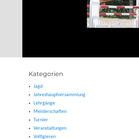
Kategorien
Jagd
Jahreshauptversammlung
Lehrgänge
Meisterschaften
Turnier
Veranstaltungen
Voltigieren