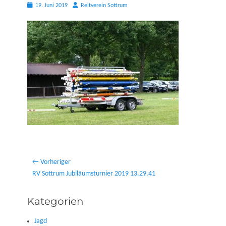
Posted
Autor
19. Juni 2019
Reitverein Sottrum
on
Beitragsnavigation
← Vorheriger
Vorheriger
RV Sottrum Jubiläumsturnier 2019 13.29.41
Beitrag:
Kategorien
Jagd