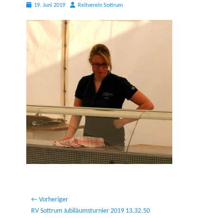
Posted
Autor
19. Juni 2019
Reitverein Sottrum
on
Beitragsnavigation
← Vorheriger
Vorheriger
RV Sottrum Jubiläumsturnier 2019 13.32.50