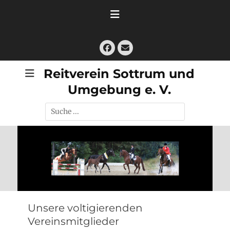
Zum
Inhalt
springen
Facebook
E-
Mail
Reitverein Sottrum und
Umgebung e. V.
Suche
nach:
Unsere voltigierenden
Vereinsmitglieder