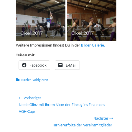
Okel 2017
Okel 2017
Weitere Impressionen findest Du in der
Bilder-Galerie.
Teilen mit:
Facebook
E-Mail
Kategorien
Turnier
,
Voltigieren
Beitragsnavigation
← Vorheriger
Vorheriger
Neele Glinz mit ihrem Nico: der Einzug ins Finale des
Beitrag:
VGH-Cups
Nächster →
Nächster
Turniererfolge der Vereinsmitglieder
Beitrag: