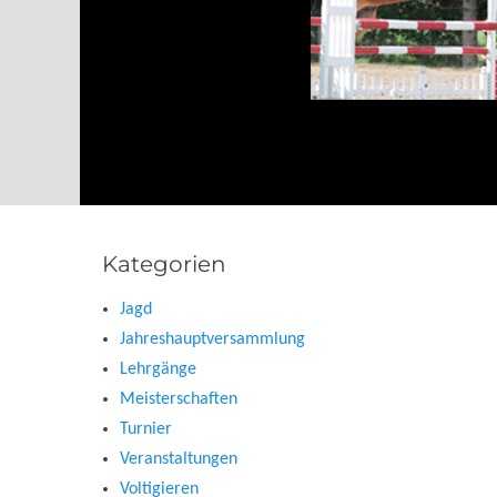
Kategorien
Jagd
Jahreshauptversammlung
Lehrgänge
Meisterschaften
Turnier
Veranstaltungen
Voltigieren