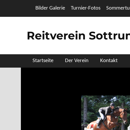
Zum
Header Top Menu
Bilder Galerie
Turnier-Fotos
Sommertur
Inhalt
springen
Reitverein Sottr
Primäres Menü
Startseite
Der Verein
Kontakt