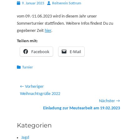
Posted
Autor
9. Januar 2023
Reitverein Sottrum
on
vom 09.-11.06.2023 wird in diesem Jahr unser
Sommerturnier stattfinden. Weitere Infos findest Du zu
gegebener Zeit
hier
.
Teilen mit:
Facebook
E-Mail
Kategorien
Turnier
Beitragsnavigation
← Vorheriger
Vorheriger
Weihnachtsgrüße 2022
Beitrag:
Nächster →
Nächster
Einladung zur Meutearbeit am 19.02.2023
Beitrag:
Kategorien
Jagd