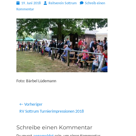
Posted
Autor
19. Juni 2018
Reitverein Sottrum
Schreib einen
on
Kommentar
Foto: Bärbel Lüdemann
Beitragsnavigation
← Vorheriger
Vorheriger
RV Sottrum Turnierimpressionen 2018
Beitrag:
Schreibe einen Kommentar