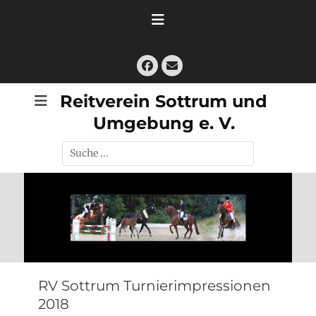
Zum
Inhalt
springen
Facebook
E-
Mail
Reitverein Sottrum und
Umgebung e. V.
Suche
nach:
RV Sottrum Turnierimpressionen
2018