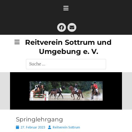
Zum
Inhalt
springen
Facebook
E-
Mail
Reitverein Sottrum und
Umgebung e. V.
Suche
nach:
Springlehrgang
Posted
Autor
27. Februar 2023
Reitverein Sottrum