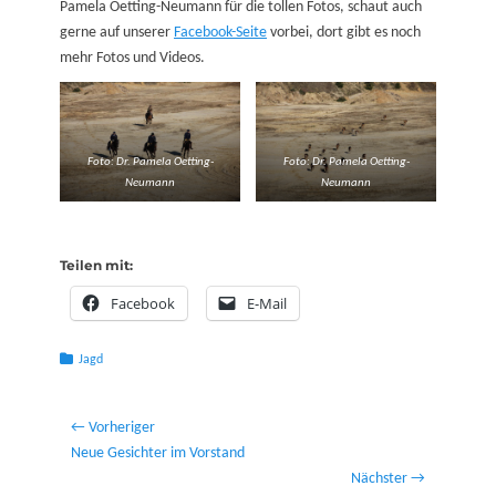
Pamela Oetting-Neumann für die tollen Fotos, schaut auch
gerne auf unserer
Facebook-Seite
vorbei, dort gibt es noch
mehr Fotos und Videos.
Foto: Dr. Pamela Oetting-
Foto: Dr. Pamela Oetting-
Neumann
Neumann
Teilen mit:
Facebook
E-Mail
Kategorien
Jagd
Beitragsnavigation
← Vorheriger
Vorheriger
Neue Gesichter im Vorstand
Beitrag:
Nächster →