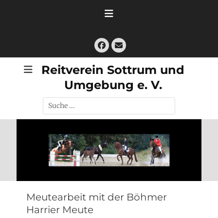
Zum
Inhalt
springen
Facebook
E-
Mail
Reitverein Sottrum und
Umgebung e. V.
Suche
nach:
Meutearbeit mit der Böhmer
Harrier Meute