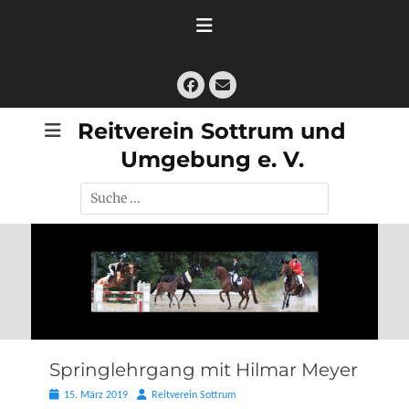
Zum
Inhalt
springen
Facebook
E-
Mail
Reitverein Sottrum und
Umgebung e. V.
Suche
nach:
Springlehrgang mit Hilmar Meyer
Posted
Autor
15. März 2019
Reitverein Sottrum