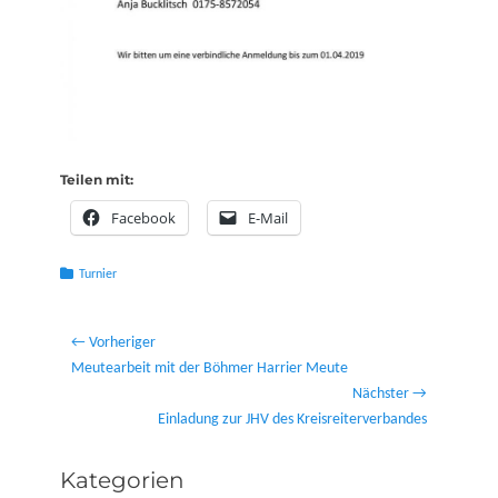
Teilen mit:
Facebook
E-Mail
Kategorien
Turnier
Beitragsnavigation
← Vorheriger
Vorheriger
Meutearbeit mit der Böhmer Harrier Meute
Beitrag:
Nächster →
Nächster
Einladung zur JHV des Kreisreiterverbandes
Beitrag:
Kategorien