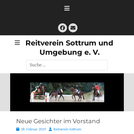
Zum
Inhalt
springen
Facebook
E-
Mail
Reitverein Sottrum und
Umgebung e. V.
Suche
nach:
Neue Gesichter im Vorstand
Posted
Autor
18. Februar 2019
Reitverein Sottrum