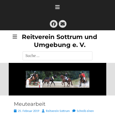
Zum
Inhalt
springen
Facebook
E-
Mail
Reitverein Sottrum und
Umgebung e. V.
Suche
nach:
Meutearbeit
Posted
Autor
25. Februar 2019
Reitverein Sottrum
Schreib einen