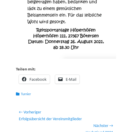
Teilen mit:
Facebook
E-Mail
Kategorien
Turnier
Beitragsnavigation
← Vorheriger
Vorheriger
Erfolgsübersicht der Vereinsmitglieder
Beitrag:
Nächster →