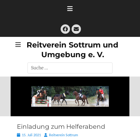
Zum
Inhalt
springen
Facebook
E-
Mail
Reitverein Sottrum und
Umgebung e. V.
Suche
nach:
Einladung zum Helferabend
Posted
Autor
15. Juli 2021
Reitverein Sottrum