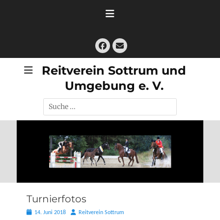
Zum
Inhalt
springen
Facebook
E-
Mail
Reitverein Sottrum und
Umgebung e. V.
Suche
nach:
Turnierfotos
Posted
Autor
14. Juni 2018
Reitverein Sottrum