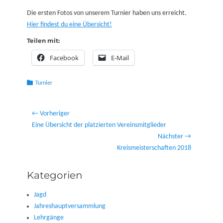
on
Die ersten Fotos von unserem Turnier haben uns erreicht.
Hier findest du eine Übersicht!
Teilen mit:
Facebook
E-Mail
Kategorien
Turnier
Beitragsnavigation
← Vorheriger
Vorheriger
Eine Übersicht der platzierten Vereinsmitglieder
Beitrag:
Nächster →
Nächster
Kreismeisterschaften 2018
Beitrag:
Kategorien
Jagd
Jahreshauptversammlung
Lehrgänge