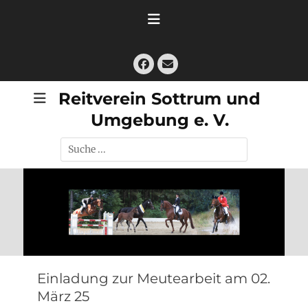
Zum
Inhalt
springen
Facebook
E-
Mail
Reitverein Sottrum und
Umgebung e. V.
Suche
nach:
Einladung zur Meutearbeit am 02.
März 25