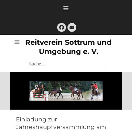
Zum
Inhalt
springen
Facebook
E-
Mail
Reitverein Sottrum und
Umgebung e. V.
Suche
nach:
Einladung zur
Jahreshauptversammlung am