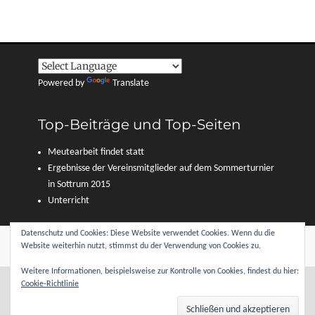
Powered by
Translate
Top-Beiträge und Top-Seiten
Meutearbeit findet statt
Ergebnisse der Vereinsmitglieder auf dem Sommerturnier
in Sottrum 2015
Unterricht
Datenschutz und Cookies: Diese Website verwendet Cookies. Wenn du die
Copyright © 2026
Reitverein Sottrum und Umgebung e. V.
. Alle Rechte
Website weiterhin nutzt, stimmst du der Verwendung von Cookies zu.
vorbehalten.
Datenschutzerklärung
| Clean Journal von
Catch Themes
Weitere Informationen, beispielsweise zur Kontrolle von Cookies, findest du hier:
Cookie-Richtlinie