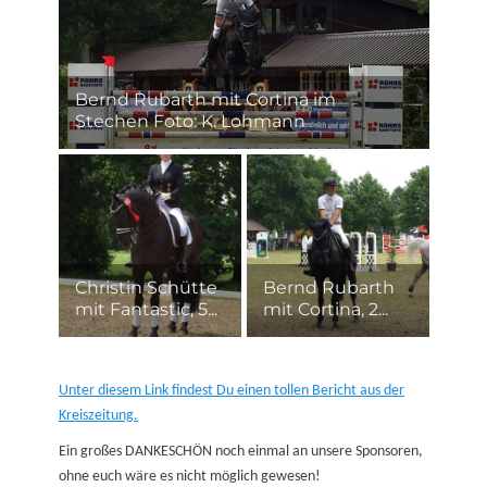
Bernd Rubarth mit Cortina im
Stechen Foto: K. Lohmann
Christin Schütte
Bernd Rubarth
mit Fantastic, 5...
mit Cortina, 2...
Unter diesem Link findest Du einen tollen Bericht aus der
Kreiszeitung.
Ein großes DANKESCHÖN noch einmal an unsere Sponsoren,
ohne euch wäre es nicht möglich gewesen!