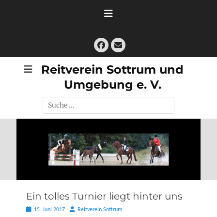
Zum
Inhalt
springen
Facebook
E-
Mail
Reitverein Sottrum und
Umgebung e. V.
Suche
nach:
Ein tolles Turnier liegt hinter uns
Posted
Autor
15. Juni 2017
Reitverein Sottrum