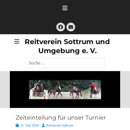
Zum
Inhalt
springen
Facebook
E-
Mail
Reitverein Sottrum und
Umgebung e. V.
Suche
nach:
Zeiteinteilung für unser Turnier
Posted
Autor
31. Mai 2024
Reitverein Sottrum