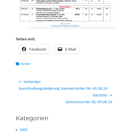
Teilen mit:
Facebook
E-Mail
Kategorien
Turnier
Beitragsnavigation
← Vorheriger
Vorheriger
Ausschreibungsänderung Sommerturnier 06.-09.06.24
Beitrag:
Nächster →
Nächster
Sommerturnier 06.-09.06.24
Beitrag:
Kategorien
Jagd