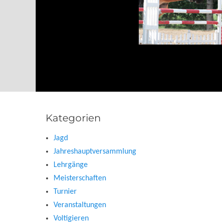
Kategorien
Jagd
Jahreshauptversammlung
Lehrgänge
Meisterschaften
Turnier
Veranstaltungen
Voltigieren