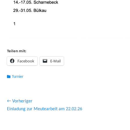
Teilen mit:
Facebook
E-Mail
Kategorien
Turnier
Beitragsnavigation
← Vorheriger
Vorheriger
Näch
Einladung zur Meutearbeit am 22.02.26
Beitrag:
Beitr