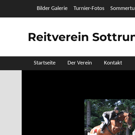
Zum
Header Top Menu
Bilder Galerie
Turnier-Fotos
Sommertur
Inhalt
springen
Reitverein Sottr
Primäres Menü
Startseite
Der Verein
Kontakt