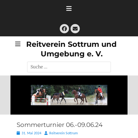
Zum
Inhalt
springen
Facebook
E-
Mail
Reitverein Sottrum und
Umgebung e. V.
Suche
nach:
Sommerturnier 06.-09.06.24
Posted
Autor
31. Mai 2024
Reitverein Sottrum