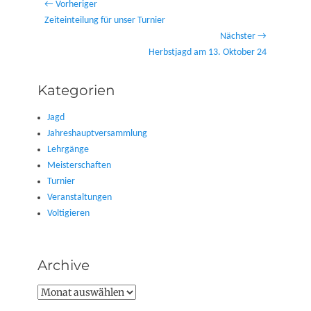
Beitragsnavigation
← Vorheriger
Vorheriger
Zeiteinteilung für unser Turnier
Beitrag:
Nächster →
Nächster
Herbstjagd am 13. Oktober 24
Beitrag:
Kategorien
Jagd
Jahreshauptversammlung
Lehrgänge
Meisterschaften
Turnier
Veranstaltungen
Voltigieren
Archive
Archive