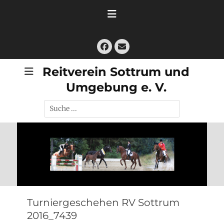
Zum
Inhalt
springen
Facebook
E-
Mail
Reitverein Sottrum und
Umgebung e. V.
Suche
nach:
Turniergeschehen RV Sottrum
2016_7439