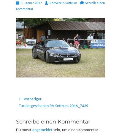
Posted
Autor
5. Januar 2017
Reitverein Sottrum
Schreib einen
on
Kommentar
Beitragsnavigation
← Vorheriger
Vorheriger
Turniergeschehen RV Sottrum 2016_7439
Beitrag:
Schreibe einen Kommentar
Du musst
angemeldet
sein, um einen Kommentar