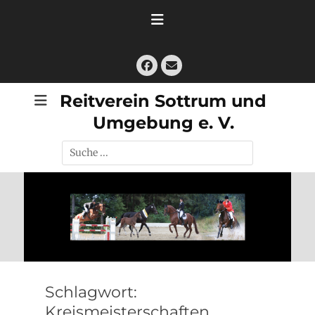
Zum
Inhalt
springen
Facebook
E-
Mail
Reitverein Sottrum und
Umgebung e. V.
Suche
nach:
Schlagwort:
Kreismeisterschaften