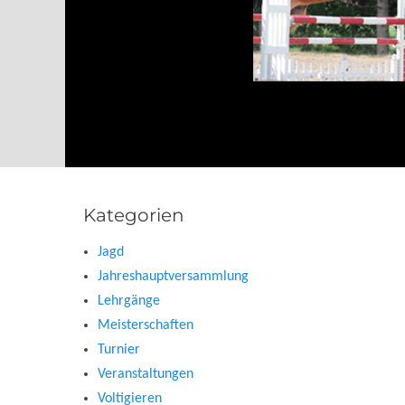
Kategorien
Jagd
Jahreshauptversammlung
Lehrgänge
Meisterschaften
Turnier
Veranstaltungen
Voltigieren