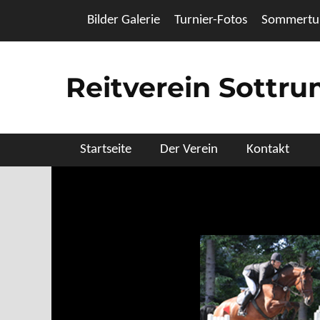
Zum
Header Top Menu
Bilder Galerie
Turnier-Fotos
Sommertur
Inhalt
springen
Reitverein Sottr
Primäres Menü
Startseite
Der Verein
Kontakt