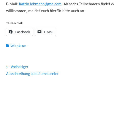
E-Mail:
Katrin.lohmann@me.com
. Ab sechs Teilnehmern findet d
willkommen, meldet euch hierfür bitte auch an.
Teilen mit:
Facebook
E-Mail
Kategorien
Lehrgänge
Beitragsnavigation
← Vorheriger
Vorheriger
Näch
Ausschreibung Jubiläumsturnier
Beitrag:
Beitr