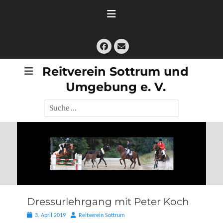
Zum
Inhalt
springen
Facebook
E-
Mail
Reitverein Sottrum und
Umgebung e. V.
Suche
nach:
Dressurlehrgang mit Peter Koch
Posted
Autor
3. April 2019
Reitverein Sottrum