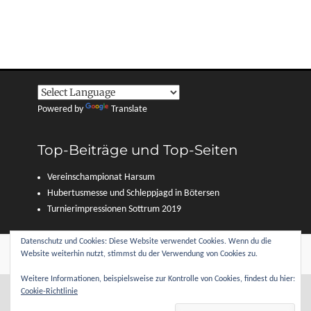
Powered by
Translate
Top-Beiträge und Top-Seiten
Vereinschampionat Harsum
Hubertusmesse und Schleppjagd in Bötersen
Turnierimpressionen Sottrum 2019
Datenschutz und Cookies: Diese Website verwendet Cookies. Wenn du die
Copyright © 2026
Reitverein Sottrum und Umgebung e. V.
. Alle Rechte
Website weiterhin nutzt, stimmst du der Verwendung von Cookies zu.
vorbehalten.
Datenschutzerklärung
| Clean Journal von
Catch Themes
Weitere Informationen, beispielsweise zur Kontrolle von Cookies, findest du hier:
Cookie-Richtlinie