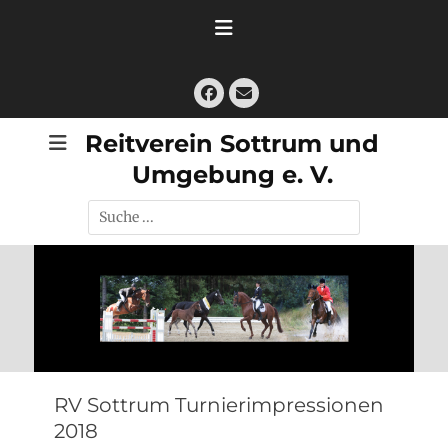
Zum
Inhalt
springen
Facebook
E-
Mail
Reitverein Sottrum und
Umgebung e. V.
Suche
nach:
RV Sottrum Turnierimpressionen
2018