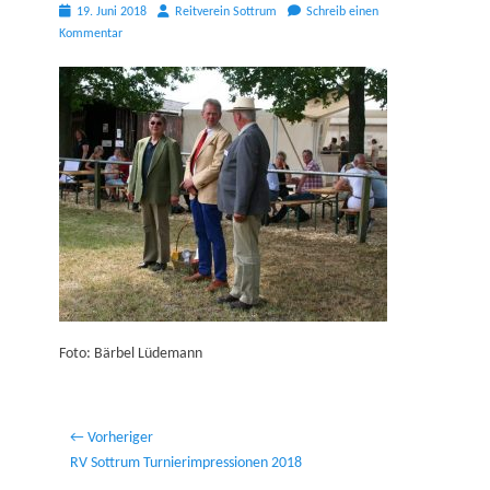
Posted
Autor
19. Juni 2018
Reitverein Sottrum
Schreib einen
on
Kommentar
Foto: Bärbel Lüdemann
Beitragsnavigation
← Vorheriger
Vorheriger
RV Sottrum Turnierimpressionen 2018
Beitrag: