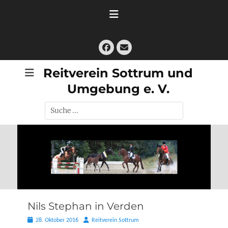
Zum
Inhalt
springen
Facebook
E-
Mail
Reitverein Sottrum und
Umgebung e. V.
Suche
nach:
Nils Stephan in Verden
Posted
Autor
28. Oktober 2016
Reitverein Sottrum