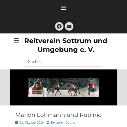
Zum
Inhalt
springen
Facebook
E-
Mail
Reitverein Sottrum und
Umgebung e. V.
Suche
nach:
Marion Lohmann und Rubinio
Posted
Autor
28. Oktober 2016
Reitverein Sottrum