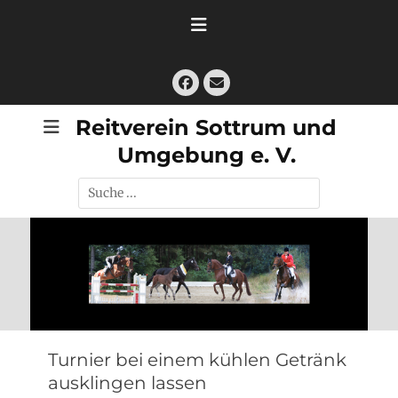
Zum
Inhalt
springen
Facebook
E-
Mail
Reitverein Sottrum und
Umgebung e. V.
Suche
nach:
Turnier bei einem kühlen Getränk
ausklingen lassen