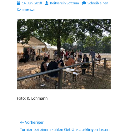
Posted
Autor
14. Juni 2018
Reitverein Sottrum
Schreib einen
on
Kommentar
Foto: K. Lohmann
Beitragsnavigation
← Vorheriger
Vorheriger
Turnier bei einem kühlen Getränk ausklingen lassen
Beitrag: