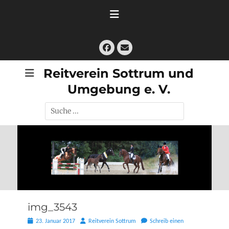
Zum
Inhalt
springen
Facebook
E-
Mail
Reitverein Sottrum und
Umgebung e. V.
Suche
nach:
img_3543
Posted
Autor
23. Januar 2017
Reitverein Sottrum
Schreib einen