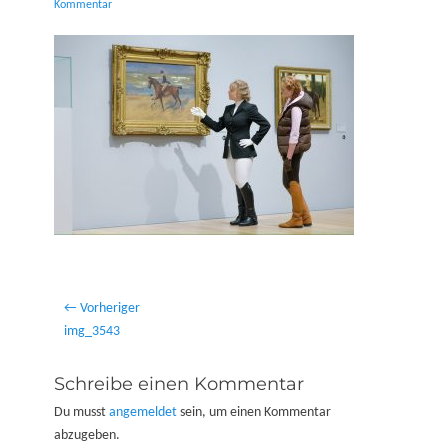
on
Kommentar
Beitragsnavigation
← Vorheriger
Vorheriger
img_3543
Beitrag:
Schreibe einen Kommentar
Du musst
angemeldet
sein, um einen Kommentar
abzugeben.