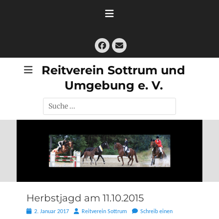
Zum
Inhalt
springen
Facebook
E-
Mail
Reitverein Sottrum und
Umgebung e. V.
Suche
nach:
Herbstjagd am 11.10.2015
Posted
Autor
2. Januar 2017
Reitverein Sottrum
Schreib einen