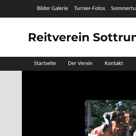
Zum
Header Top Menu
Bilder Galerie
Turnier-Fotos
Sommertur
Inhalt
springen
Reitverein Sottr
Primäres Menü
Startseite
Der Verein
Kontakt