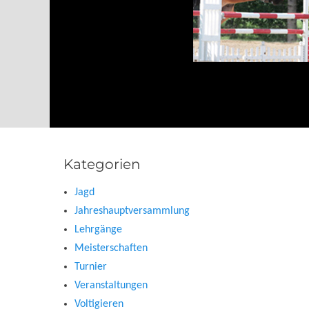
Kategorien
Jagd
Jahreshauptversammlung
Lehrgänge
Meisterschaften
Turnier
Veranstaltungen
Voltigieren