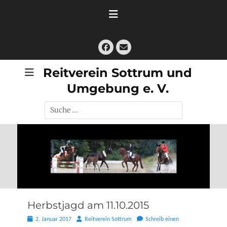
Zum
Inhalt
springen
Facebook
E-
Mail
Reitverein Sottrum und
Umgebung e. V.
Suche
nach:
Herbstjagd am 11.10.2015
Posted
Autor
2. Januar 2017
Reitverein Sottrum
Schreib einen