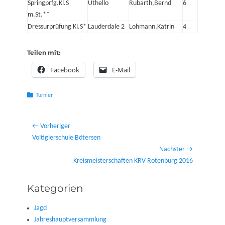
Springprfg.Kl.S
Uthello
Rubarth,Bernd
6
m.St.**
Dressurprüfung Kl.S*
Lauderdale 2
Lohmann,Katrin
4
Teilen mit:
Facebook
E-Mail
Kategorien
Turnier
Beitragsnavigation
← Vorheriger
Vorheriger
Voltigierschule Bötersen
Beitrag:
Nächster →
Nächster
Kreismeisterschaften KRV Rotenburg 2016
Beitrag:
Kategorien
Jagd
Jahreshauptversammlung