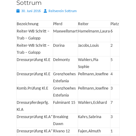
Sottrum
Posted
Autor
30. Juni 2016
Reitverein Sottrum
on
Bezeichnung
Pferd
Reiter
Platz
Reiter-WB Schritt –
Maxwellsmart
Hamelmann,Laura
6
Trab – Galopp
Reiter-WB Schritt –
Dorina
Jacobs,Louis
2
Trab – Galopp
Dressurprüfung Kl.E
Delmonty
Wahlers,Pia
5
Sophie
Dressurprüfung Kl.E
Grenzhoehes
Pellmann,Josefine
4
Estefania
Komb.Prüfung Kl.E
Grenzhoehes
Pellmann,Josefine
3
Estefania
Dressurpferdeprfg.
Fulminant 15
Wahlers,Eckhard
7
Kl.A
Dressurprüfung Kl.A*
Breaking
Kahrs,Sabrina
3
Dawn
Dressurprüfung Kl.A*
Rivano 12
Fajen,Almuth
1