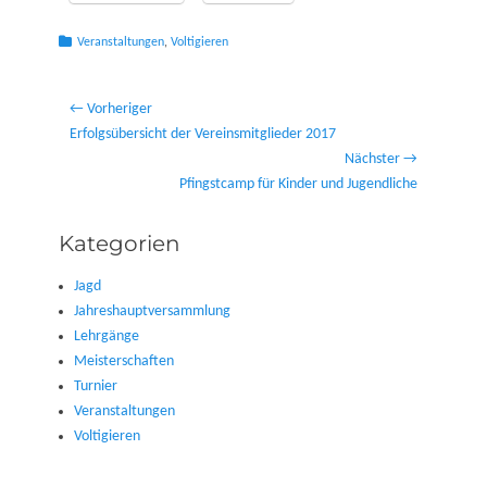
Kategorien
Veranstaltungen
,
Voltigieren
Beitragsnavigation
← Vorheriger
Vorheriger
Erfolgsübersicht der Vereinsmitglieder 2017
Beitrag:
Nächster →
Nächster
Pfingstcamp für Kinder und Jugendliche
Beitrag:
Kategorien
Jagd
Jahreshauptversammlung
Lehrgänge
Meisterschaften
Turnier
Veranstaltungen
Voltigieren