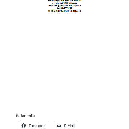
Reitabzeichen und Voltigierabzeichen Lehrgang Klasse 10,
9 und 8
Wir veranstalten in den Osterferien wieder ein
Reitabzeichen und Voltigierabzeichen – Lehrgang
zu den Abzeichen 10 und 9 der FN. Interessenten können
sich ab sofort unter der Telefonnummer. 0162-3112318 oder
0172-6044892
oder persönlich auf der Reitanlage anmelden.
Hierfür stehen gut ausgebildete Schulpferde/ Voltigierpferde
zur Verfügung:
Lehrgang von 26.3.2018 bis zum 28.3.2018 von 10:00-12:00
Uhr
Prüfung am 29.3.2018 ab 10:00 Uhr
Teilen mit:
Facebook
E-Mail