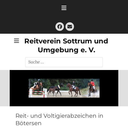
Zum
Inhalt
springen
Facebook
E-
Mail
Reitverein Sottrum und
Umgebung e. V.
Suche
nach:
Reit- und Voltigierabzeichen in
Bötersen