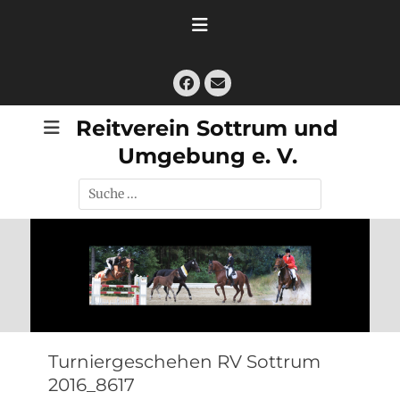
Zum
Inhalt
springen
Facebook
E-
Mail
Reitverein Sottrum und
Umgebung e. V.
Suche
nach:
Turniergeschehen RV Sottrum
2016_8617