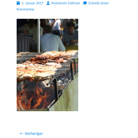
Posted
Autor
5. Januar 2017
Reitverein Sottrum
Schreib einen
on
Kommentar
Beitragsnavigation
← Vorheriger